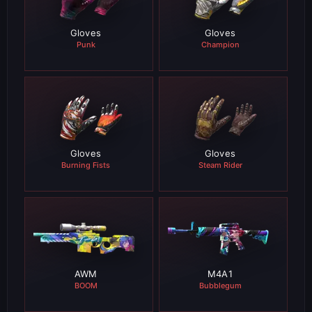
Gloves
Gloves
Punk
Champion
REGULAR
REGULAR
1429
799
0.27%
0.87%
Gloves
Gloves
Burning Fists
Steam Rider
STATTRAK™
REGULAR
679
291
0.91%
4.33%
REGULAR
STATTRAK™
115
121
4.52%
0.26%
AWM
M4A1
BOOM
Bubblegum