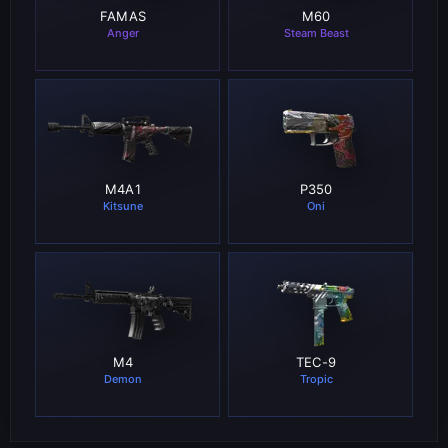
FAMAS
M60
Anger
Steam Beast
STATTRAK™
STATTRAK™
49
20
4.39%
4.49%
REGULAR
REGULAR
2
1
4.42%
4.41%
M4A1
P350
Kitsune
Oni
STATTRAK™
STATTRAK™
18
6
4.38%
4.4%
REGULAR
REGULAR
1
1
4.41%
4.43%
M4
TEC-9
Demon
Tropic