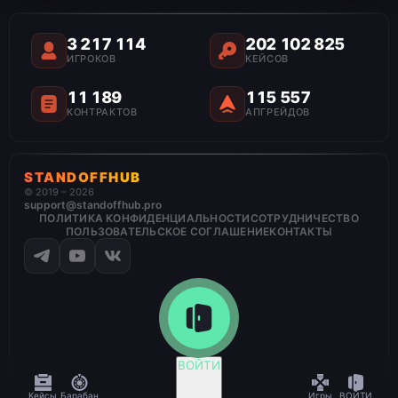
3 217 114
202 102 825
ИГРОКОВ
КЕЙСОВ
11 189
115 557
КОНТРАКТОВ
АПГРЕЙДОВ
STANDOFFHUB
© 2019 – 2026
support@standoffhub.pro
ПОЛИТИКА КОНФИДЕНЦИАЛЬНОСТИ
СОТРУДНИЧЕСТВО
ПОЛЬЗОВАТЕЛЬСКОЕ СОГЛАШЕНИЕ
КОНТАКТЫ
ВОЙТИ
Кейсы
Барабан
Игры
ВОЙТИ