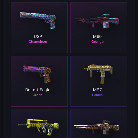
STATTRAK™
STATTRAK™
200
157
4.51%
4.42%
REGULAR
REGULAR
39
30
4.45%
4.45%
USP
M60
Chameleon
Grunge
STATTRAK™
STATTRAK™
150
51
4.38%
4.45%
REGULAR
REGULAR
33
6
4.44%
4.45%
Desert Eagle
MP7
Orochi
Palace
STATTRAK™
STATTRAK™
28
22
4.36%
4.38%
REGULAR
REGULAR
5
4
4.45%
4.47%