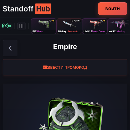
ВОЙТИ
121
5 788
189
19
0
F/S
Vines
M9 Bayonet
Moonstone
UMP45
Deep Cover
AKR12
Mimicry
Empire
ВВЕСТИ ПРОМОКОД