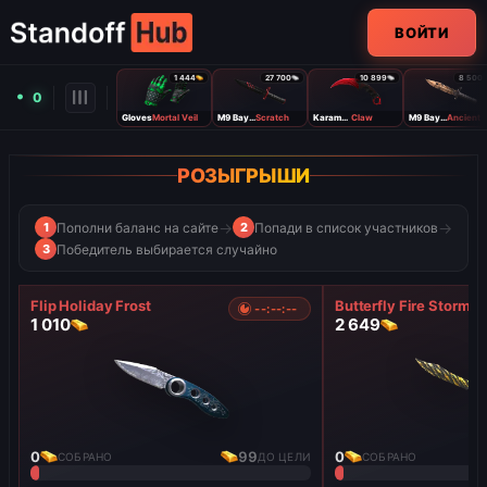
ВОЙТИ
1 444
27 700
10 899
8 500
0
Gloves
Mortal Veil
M9 Bayonet
Scratch
Karambit
Claw
M9 Bayonet
Ancient
РОЗЫГРЫШИ
→
→
Пополни баланс на сайте
Попади в список участников
1
2
Победитель выбирается случайно
3
Flip Holiday Frost
Butterfly Fire Storm
--:--:--
1 010
2 649
0
99
0
СОБРАНО
ДО ЦЕЛИ
СОБРАНО