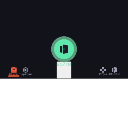
ВОЙТИ
Кейсы
Барабан
Игры
ВОЙТИ
3 218 718
202 140 049
ИГРОКОВ
КЕЙСОВ
11 479
121 709